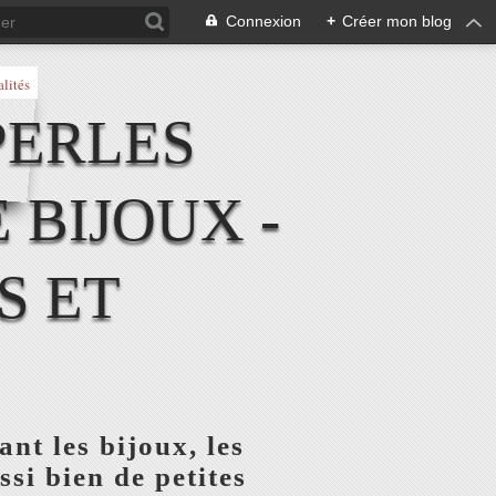
Connexion
+
Créer mon blog
PERLES
E BIJOUX -
S ET
nt les bijoux, les
ssi bien de petites