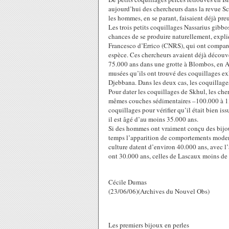
aujourd’hui des chercheurs dans la revue Sc
les hommes, en se parant, faisaient déjà pr
Les trois petits coquillages Nassarius gibbos
chances de se produire naturellement, exp
Francesco d’Errico (CNRS), qui ont comparé 
espèce. Ces chercheurs avaient déjà découve
75.000 ans dans une grotte à Blombos, en Afr
musées qu’ils ont trouvé des coquillages exh
Djebbana. Dans les deux cas, les coquillage
Pour dater les coquillages de Skhul, les che
mêmes couches sédimentaires –100.000 à 135
coquillages pour vérifier qu’il était bien iss
il est âgé d’au moins 35.000 ans.
Si des hommes ont vraiment conçu des bijoux
temps l’apparition de comportements modern
culture datent d’environ 40.000 ans, avec l
ont 30.000 ans, celles de Lascaux moins d
Cécile Dumas
(23/06/06)(Archives du Nouvel Obs)
Les premiers bijoux en perles