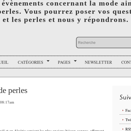
 évènements concernant la mode ain
perles. Vous pourrez poser vos ques
et les perles et nous y répondrons.
UEIL
CATÉGORIES
PAGES
NEWSLETTER
CON
de perles
Sui
, 08:17am
Fa
Twi
RS
aël et en Algérie seraient les plus anciens bijoux connus, affirment