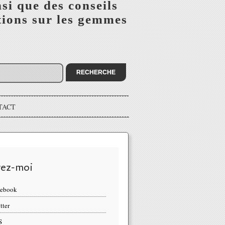
si que des conseils
tions sur les gemmes
TACT
vez-moi
cebook
tter
S