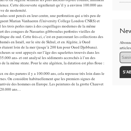
ience. Cette découverte signifierait qu’il y a environ 100.000 ans
euve de modernité.
ulus sont percés en leur centre, une perforation qui a très peu de
liquent Marian Vanhaeren (University College London CNRS) et
les trois perles rares à des coquillages modernes de la même
New
rt des conques de Nassarius gibbosulus perforées vieilles de
ique du sud. Cette fois-ci, c’est en parcourant les collections des
umés en Israël, sur le site de Skhul, et en Algérie, à Oued
Abonne
s étaient loin de la mer (jusqu’à 200 km pour Oued Djebbana).
article
rcheurs se sont appuyés sur l’âge des squelettes trouvés dans les
Email
.000 ans- et ont analysé les sédiments accrochés à l’un des
u de la même strate. Pour le site algérien, la datation est plus floue :
 ou des parures il y a 100.000 ans, cela repousse très loin dans le
es. On considère habituellement que les premiers signes de
’arrivée des hommes en Europe. Les peintures de la grotte Chauvet
e 20.000 ans…