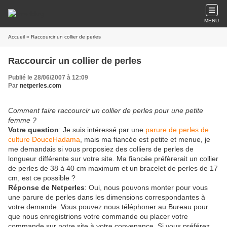
MENU
Accueil
» Raccourcir un collier de perles
Raccourcir un collier de perles
Publié le 28/06/2007 à 12:09
Par
netperles.com
Comment faire raccourcir un collier de perles pour une petite
femme ?
Votre question
: Je suis intéressé par une
parure de perles de
culture DouceHadama
, mais ma fiancée est petite et menue, je
me demandais si vous proposiez des colliers de perles de
longueur différente sur votre site. Ma fiancée préfèrerait un collier
de perles de 38 à 40 cm maximum et un bracelet de perles de 17
cm, est ce possible ?
Réponse de Netperles
: Oui, nous pouvons monter pour vous
une parure de perles dans les dimensions correspondantes à
votre demande. Vous pouvez nous téléphoner au Bureau pour
que nous enregistrions votre commande ou placer votre
commande sur notre site à votre convenance. Si vous préférez