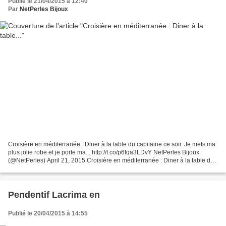
Publié le 21/04/2015 à 12:40
Par
NetPerles Bijoux
Croisière en méditerranée : Diner à la table du capitaine ce soir. Je mets ma
plus jolie robe et je porte ma... http://t.co/p6fqa3LDvY NetPerles Bijoux
(@NetPerles) April 21, 2015 Croisière en méditerranée : Diner à la table du
capitaine ce soir. Je mets...
Pendentif Lacrima en
Publié le 20/04/2015 à 14:55