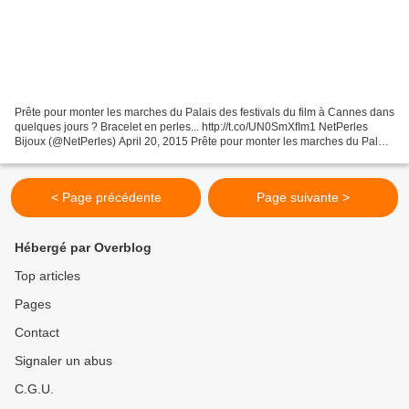
Prête pour monter les marches du Palais des festivals du film à Cannes dans
quelques jours ? Bracelet en perles... http://t.co/UN0SmXfIm1 NetPerles
Bijoux (@NetPerles) April 20, 2015 Prête pour monter les marches du Palais
des festivals du film à Cannes...
< Page précédente
Page suivante >
Hébergé par Overblog
Top articles
Pages
Contact
Signaler un abus
C.G.U.