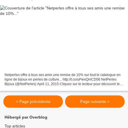
Netperles offre à tous ses amis une remise de 10% sur tout le catalogue en
ligne de bijoux en perles de culture... http://t.co/uPwxQmCD06 NetPerles
Bijoux (@NetPerles) April 11, 2015 Cliquez sur le lecteur pour découvrir le
FILM de Netperles Netperles,...
< Page précédente
Page suivante >
Hébergé par Overblog
Top articles